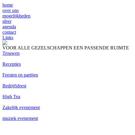
home
over ons
mogelijkheden
sfeer
agenda
contact
Links
VOOR ALLE GEZELSCHAPPEN EEN PASSENDE RUIMTE
Trouwen
Recepties
Feesten en partijen
Bedrijfsfeest
High Tea
Zakelijk evenement
muziek evenement