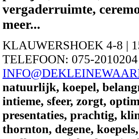
vergaderruimte, ceremon
meer...
KLAUWERSHOEK 4-8 | 1
TELEFOON: 075-2010204 
INFO@DEKLEINEWAAR
natuurlijk,
koepel,
belangr
intieme,
sfeer,
zorgt,
optim
presentaties,
prachtig,
kli
thornton,
degene,
koepels,