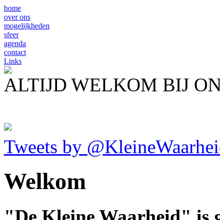
home
over ons
mogelijkheden
sfeer
agenda
contact
Links
ALTIJD WELKOM BIJ O
Tweets by @KleineWaarhei
Welkom
"De Kleine Waarheid" is g